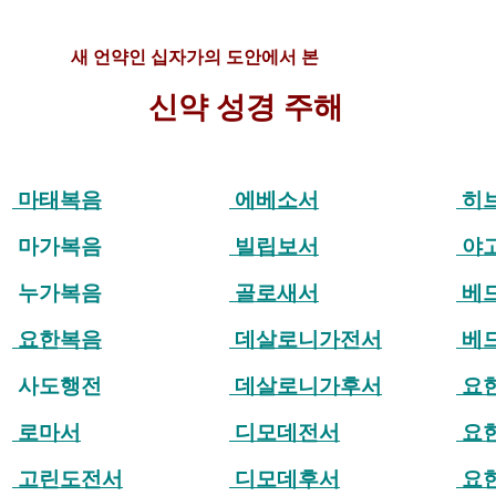
새 언약인 십자가의 도안에서 본
신약 성경 주해
마태복음
에베소서
히
마가복음
빌립보서
야
누가복음
골로새서
베
요한복음
데살로니가전서
베
사도행전
데살로니가후서
요
로마서
디모데전서
요
고린도전서
디모데후서
요