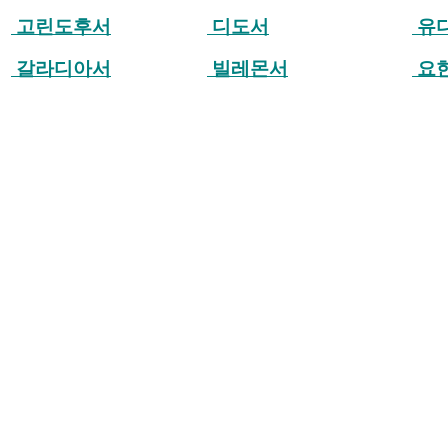
고린도후서
디도서
유
갈라디아서
빌레몬서
요